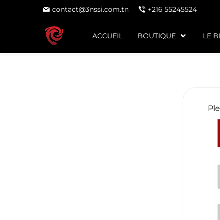
contact@3nssi.com.tn
+216 55245524
ACCUEIL
BOUTIQUE
LE 
Ple