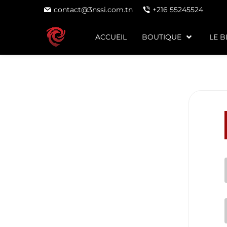
contact@3nssi.com.tn
+216 55245524
ACCUEIL
BOUTIQUE
LE 