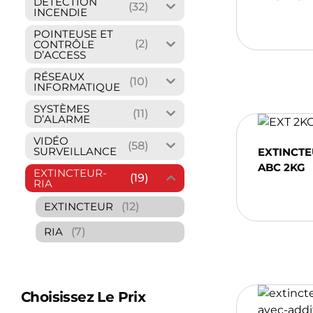
DÉTECTION
(32)
INCENDIE
Ajou
POINTEUSE ET
(2)
CONTRÔLE
D’ACCESS
RÉSEAUX
(10)
INFORMATIQUE
SYSTÈMES
(11)
D’ALARME
VIDÉO
(58)
SURVEILLANCE
EXTINCT
ABC 2KG
EXTINCTEUR-
(19)
RIA
Ajou
(12)
EXTINCTEUR
(7)
RIA
Choisissez Le Prix