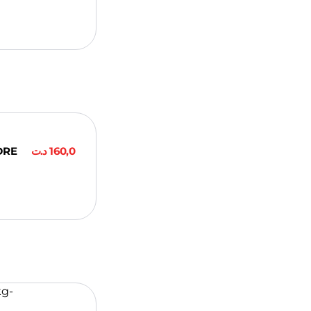
ier
DRE
د.ت
160,0
ier