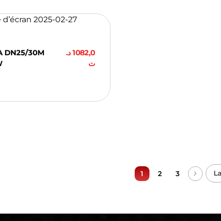
A DN25/30M
د.
1082,0
W
ت
ter Au Panier
La
1
2
3