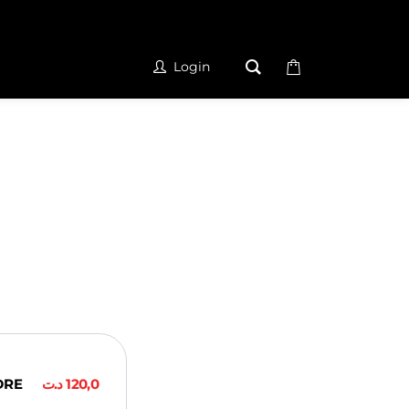
Login
DRE
د.ت
120,0