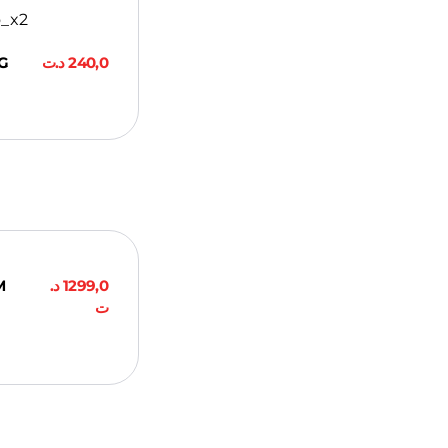
G
د.ت
240,0
ier
M
د.
1299,0
ت
ier