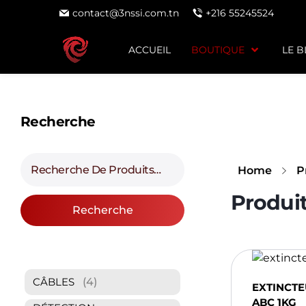
contact@3nssi.com.tn
+216 55245524
ACCUEIL
BOUTIQUE
LE 
Recherche
Home
P
Recherche
(4)
CÂBLES
EXTINCT
ABC 1KG