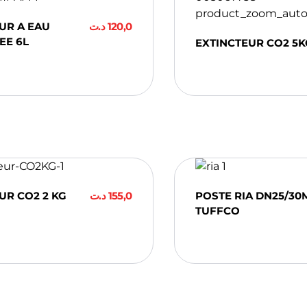
UR A EAU
د.ت
120,0
EE 6L
EXTINCTEUR CO2 5K
ter Au Panier
Ajouter Au Pan
UR CO2 2 KG
د.ت
155,0
POSTE RIA DN25/30
TUFFCO
ter Au Panier
Ajouter Au Pan