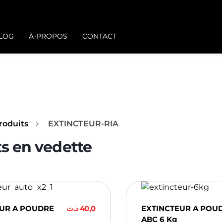
BLOG
À-PROPOS
CONTACT
roduits
EXTINCTEUR-RIA
EUR A POUDRE
د.ت
40,0
EXTINCTEUR A POU
ABC 6 Kg