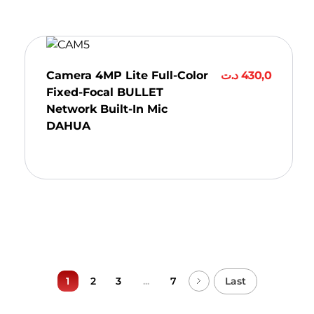
Camera 4MP Lite Full-Color
د.ت
430,0
Fixed-Focal BULLET
Network Built-In Mic
DAHUA
Ajouter Au Panier
...
Last
1
2
3
7