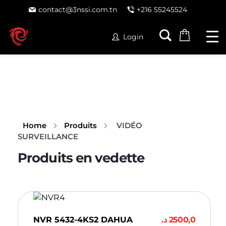
contact@3nssi.com.tn
+216 55245524
Login
Home
Produits
VIDÉO
SURVEILLANCE
NVR 5432-4KS2 DAHUA
د.
2500,0