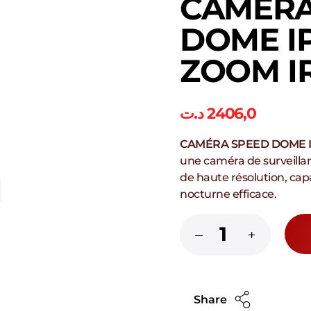
CAMERA
DOME IP
ZOOM I
د.ت
2406,0
CAMÉRA SPEED DOME I
une caméra de surveilla
de haute résolution, cap
nocturne efficace.
Share