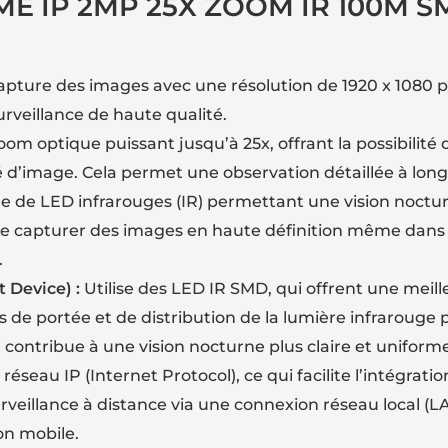
E IP 2MP 25X ZOOM IR 100M S
pture des images avec une résolution de 1920 x 1080 pix
surveillance de haute qualité.
m optique puissant jusqu’à 25x, offrant la possibilité 
té d’image. Cela permet une observation détaillée à lon
 de LED infrarouges (IR) permettant une vision noctu
e capturer des images en haute définition même dans l’
.
 Device) :
Utilise des LED IR SMD, qui offrent une meill
de portée et de distribution de la lumière infrarouge 
e contribue à une vision nocturne plus claire et uniform
réseau IP (Internet Protocol), ce qui facilite l’intégra
veillance à distance via une connexion réseau local (LA
on mobile.