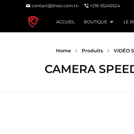
contact@3nssi.com.tn
+216 55245524
ACCUEIL
BOUTIQUE
LE 
Home
Produits
VIDÉO 
CAMERA SPEED