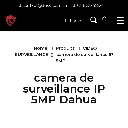
contact@3nssi.com.tn
+216 55245524
Login
Home
Produits
VIDÉO
SURVEILLANCE
camera de surveillance IP
5MP ...
camera de
surveillance IP
5MP Dahua