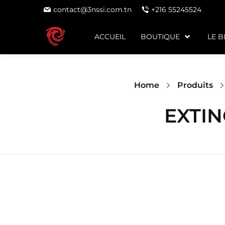
contact@3nssi.com.tn
+216 55245524
ACCUEIL
BOUTIQUE
LE 
Home
Produits
EXTIN