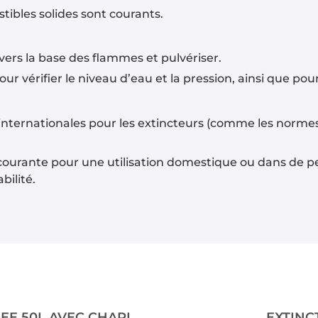
ibles solides sont courants.
ce vers la base des flammes et pulvériser.
r vérifier le niveau d’eau et la pression, ainsi que pour 
internationales pour les extincteurs (comme les norm
e courante pour une utilisation domestique ou dans de p
ilité.
EXTINCTEUR A EAU PULVERISEE 50L AVEC CHARIOT
EXTINC