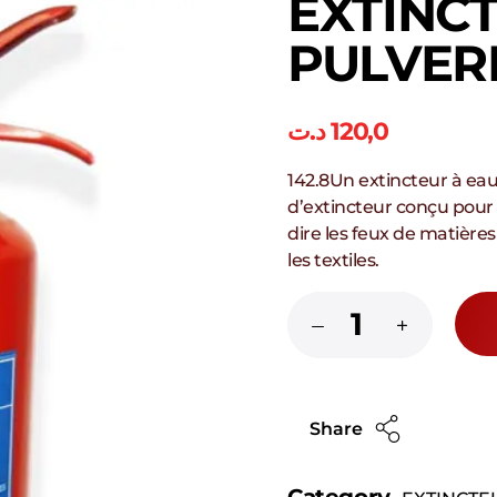
EXTINC
PULVERI
د.ت
120,0
142.8Un extincteur à eau 
d’extincteur conçu pour é
dire les feux de matières 
les textiles.
Share
Category