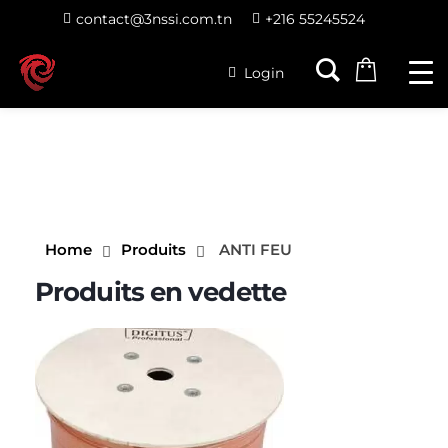
contact@3nssi.com.tn
+216 55245524
Login
Home
Produits
ANTI FEU