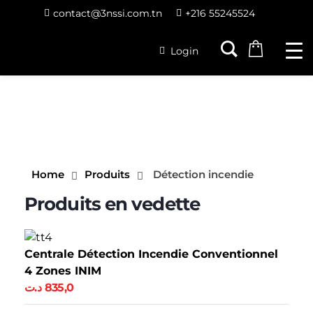
contact@3nssi.com.tn
+216 55245524
Login
Home
Produits
Détection incendie
Centrale Détection Incendie Conventionnel
4 Zones INIM
د.ت
835,0