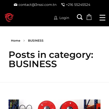
contact@3nssi.com.tn
+216 55245524
Login
Home
BUSINESS
Posts in category:
BUSINESS