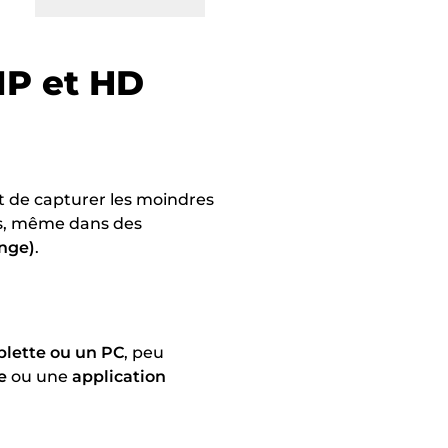
IP et HD
et de capturer les moindres
cts, même dans des
nge)
.
blette ou un PC
, peu
e
ou une
application