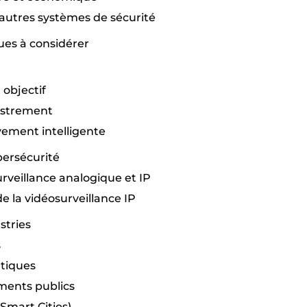
’autres systèmes de sécurité
ues à considérer
 objectif
istrement
ement intelligente
bersécurité
rveillance analogique et IP
e la vidéosurveillance IP
stries
s
tiques
ements publics
 (Smart Cities)