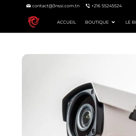
contact@3nssi.com.tn
+216 55245524
ACCUEIL
BOUTIQUE
LE 