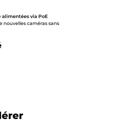
e
alimentées via PoE
r de nouvelles caméras sans
é
dérer