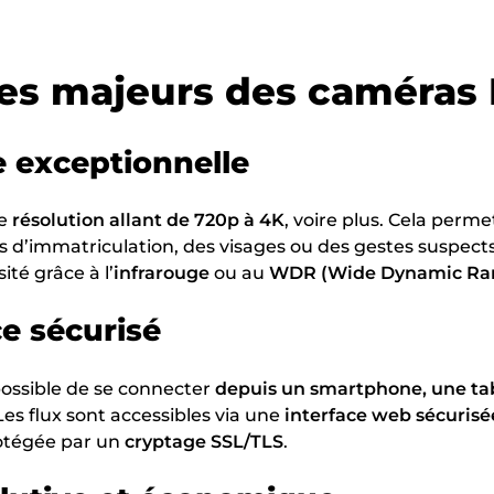
es majeurs des caméras 
e exceptionnelle
ne
résolution allant de 720p à 4K
, voire plus. Cela perm
ues d’immatriculation, des visages ou des gestes suspe
ité grâce à l’
infrarouge
ou au
WDR (Wide Dynamic Ra
e sécurisé
t possible de se connecter
depuis un smartphone, une ta
Les flux sont accessibles via une
interface web sécurisé
rotégée par un
cryptage SSL/TLS
.