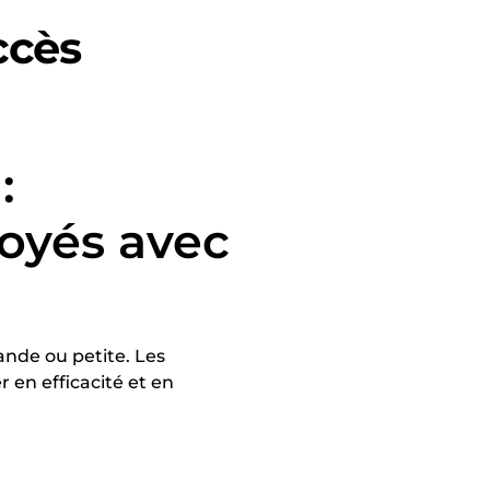
ccès
:
loyés avec
ande ou petite. Les
en efficacité et en