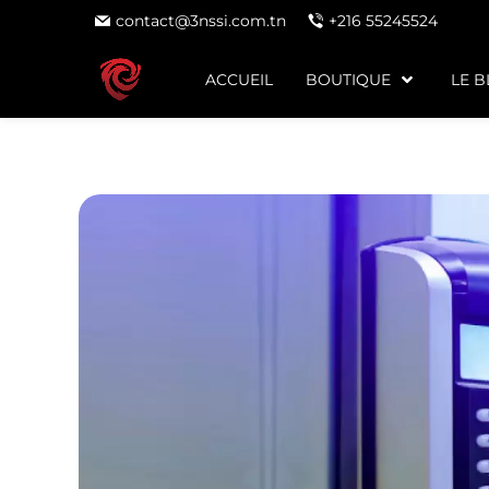
contact@3nssi.com.tn
+216 55245524
ACCUEIL
BOUTIQUE
LE 