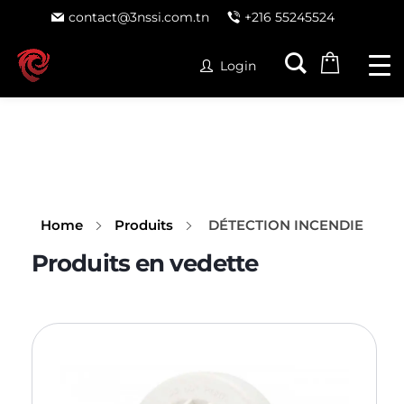
contact@3nssi.com.tn
+216 55245524
Login
Home
Produits
DÉTECTION INCENDIE