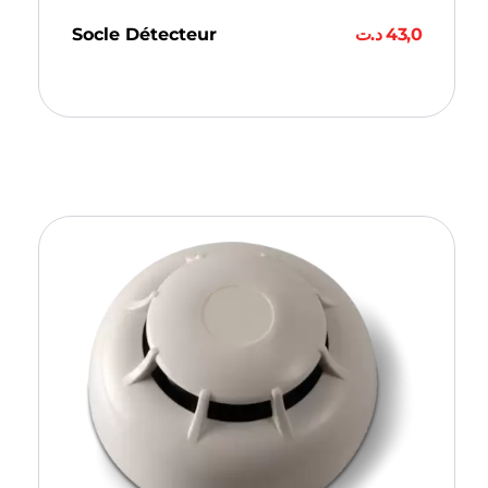
Socle Détecteur
د.ت
43,0
Ajouter Au Panier