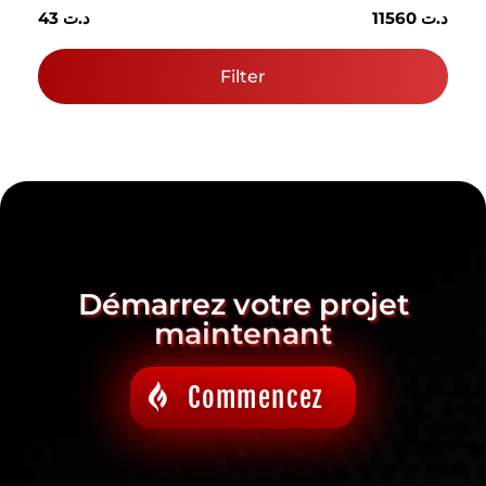
11560 د.ت
43 د.ت
Filter
Démarrez votre projet
maintenant
Commencez