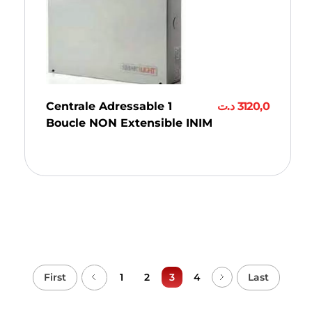
Centrale Adressable 1
د.ت
3120,0
Boucle NON Extensible INIM
Ajouter Au Panier
First
Last
1
2
3
4