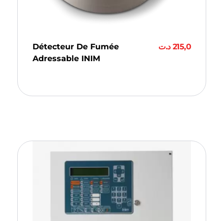
Détecteur De Fumée
د.ت
215,0
Adressable INIM
Ajouter Au Panier