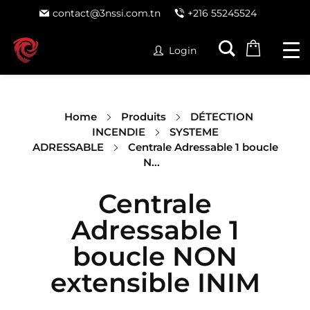
contact@3nssi.com.tn
+216 55245524
Login
Home
Produits
DÉTECTION
INCENDIE
SYSTEME
ADRESSABLE
Centrale Adressable 1 boucle
N...
Centrale
Adressable 1
boucle NON
extensible INIM