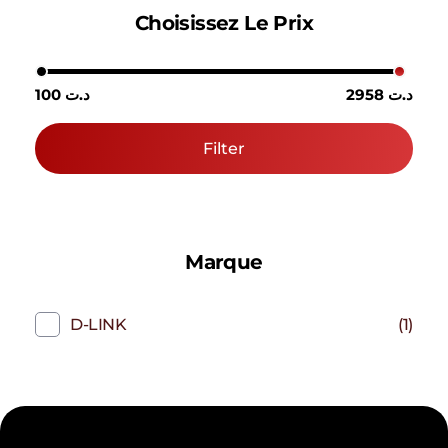
Choisissez Le Prix
2958 د.ت
100 د.ت
Filter
Marque
D-LINK
(1)