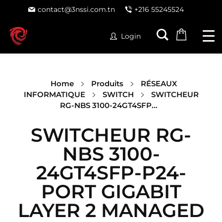
contact@3nssi.com.tn
+216 55245524
Login
Home
Produits
RÉSEAUX
INFORMATIQUE
SWITCH
SWITCHEUR
RG-NBS 3100-24GT4SFP...
SWITCHEUR RG-
NBS 3100-
24GT4SFP-P24-
PORT GIGABIT
LAYER 2 MANAGED