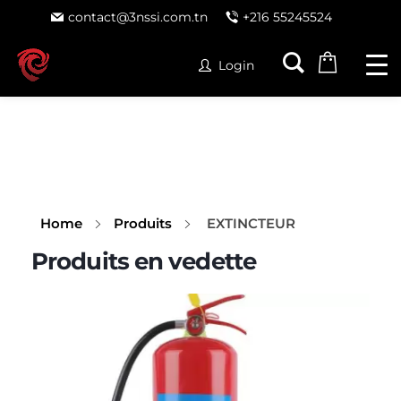
contact@3nssi.com.tn
+216 55245524
Login
Home
Produits
EXTINCTEUR