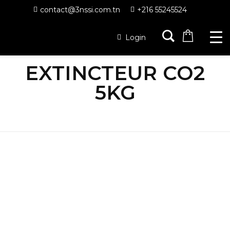
contact@3nssi.com.tn
+216 55245524
Home
Produits
EXTINCTEUR-
Login
RIA
EXTINCTEUR
EXTINCTEUR CO2 5KG
EXTINCTEUR CO2
5KG