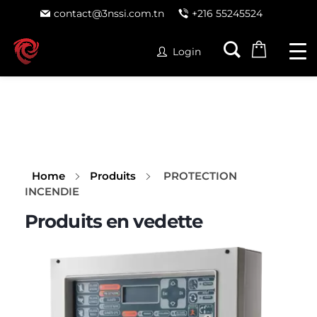
contact@3nssi.com.tn
+216 55245524
Login
Home
Produits
PROTECTION
INCENDIE