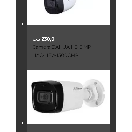
د.ت
230,0
Camera DAHUA HD 5 MP
HAC-HFW1500CMP