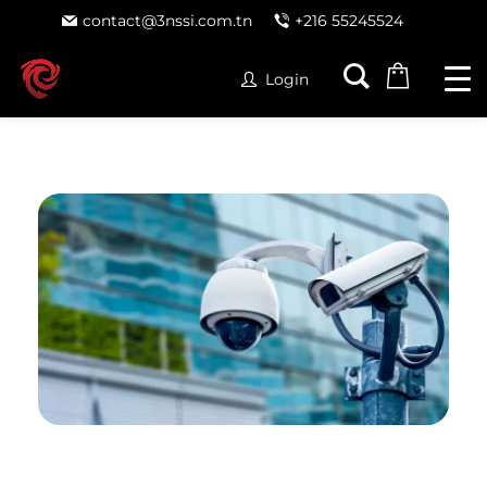
contact@3nssi.com.tn
+216 55245524
Login