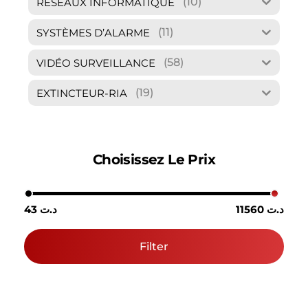
(10)
RÉSEAUX INFORMATIQUE
(11)
SYSTÈMES D’ALARME
(58)
VIDÉO SURVEILLANCE
(19)
EXTINCTEUR-RIA
Choisissez Le Prix
11560 د.ت
43 د.ت
Filter