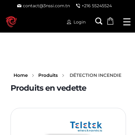
contact@3nssi.com.tn
+216 55245524
Login
Home
Produits
DÉTECTION INCENDIE