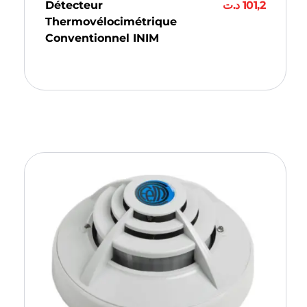
Détecteur
د.ت
101,2
Thermovélocimétrique
Conventionnel INIM
Ajouter Au Panier