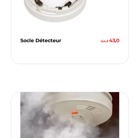
Socle Détecteur
د.ت
43,0
Ajouter Au Panier