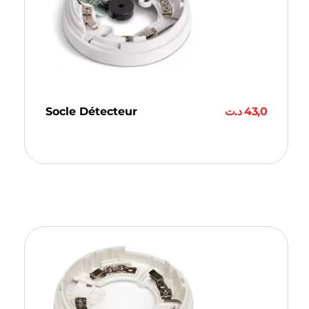
Socle Détecteur
د.ت
43,0
Ajouter Au Panier