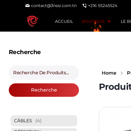
contact@3nssi.com.tn
+216 55245524
ACCUEIL
BOUTIQUE
LE 
Recherche
Home
P
Recherche
(4)
CÂBLES