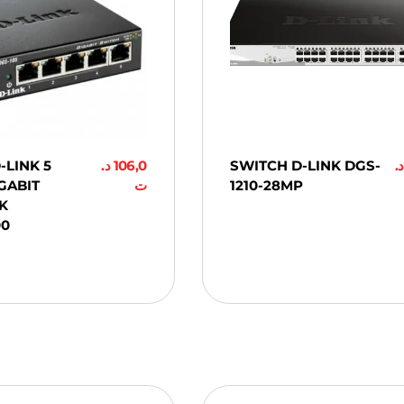
-LINK 5
د.
106,0
SWITCH D-LINK DGS-
د.
GABIT
ت
1210-28MP
K
Ajouter Au
00
Panier
ter Au
er