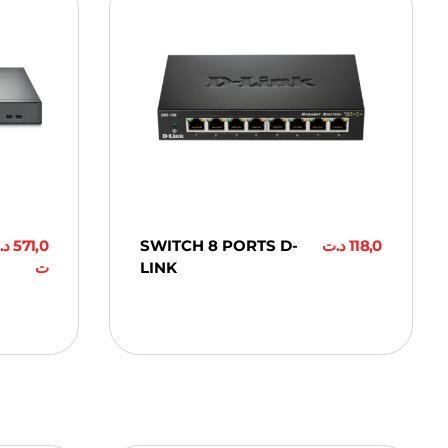
د.
571,0
SWITCH 8 PORTS D-
د.ت
118,0
ت
LINK
Ajouter Au
Panier