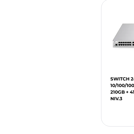
SWITCH 2
10/100/10
210GB + 4
NIV.3
Ajou
Pani