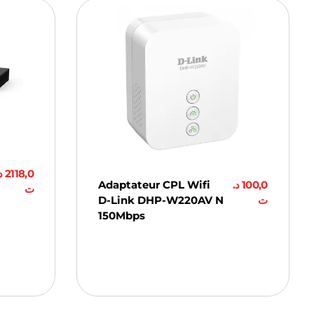
.
2118,0
Adaptateur CPL Wifi
د.
100,0
ت
D-Link DHP-W220AV N
ت
150Mbps
Ajouter Au
Panier