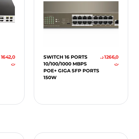
1642,0
SWITCH 16 PORTS
د.
1266,0
ت
10/100/1000 MBPS
ت
POE+ GIGA SFP PORTS
150W
Ajouter Au
Panier