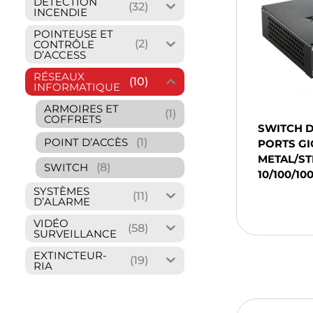
DÉTECTION
(32)
INCENDIE
POINTEUSE ET
(2)
CONTRÔLE
D’ACCESS
RÉSEAUX
(10)
INFORMATIQUE
ARMOIRES ET
(1)
COFFRETS
SWITCH D
(1)
POINT D’ACCÈS
PORTS GI
METAL/ST
(8)
SWITCH
10/100/10
SYSTÈMES
(11)
Ajou
D’ALARME
Pani
VIDÉO
(58)
SURVEILLANCE
EXTINCTEUR-
(19)
RIA