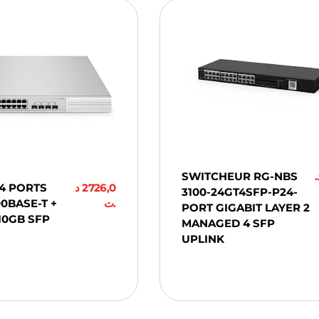
SWITCHEUR RG-NBS
د
4 PORTS
د
2726,0
3100-24GT4SFP-P24-
00BASE-T +
.ت
PORT GIGABIT LAYER 2
10GB SFP
MANAGED 4 SFP
UPLINK
ter Au
Ajouter Au
er
Panier