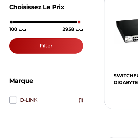
Choisissez Le Prix
2958 د.ت
100 د.ت
Filter
SWITCHE
Marque
GIGABYTE
Ajou
Pani
D-LINK
(1)