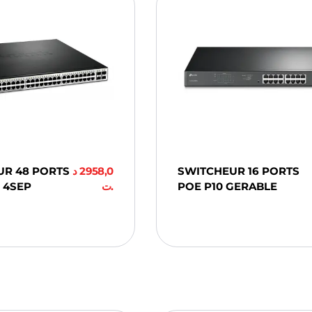
UR 48 PORTS
د
2958,0
SWITCHEUR 16 PORTS
 4SEP
.ت
POE P10 GERABLE
ter Au
Ajouter Au
er
Panier