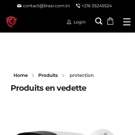
contact@3nssi.com.tn
+216 55245524
Login
Home
Produits
protection