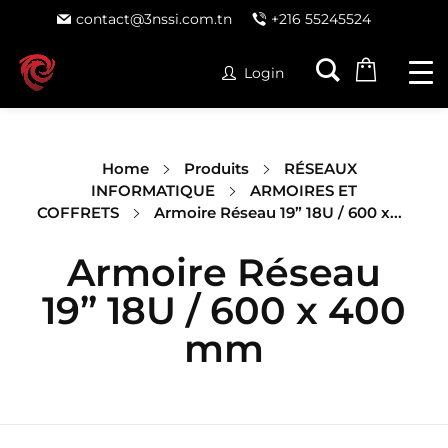
contact@3nssi.com.tn
+216 55245524
Login
Home
Produits
RÉSEAUX
INFORMATIQUE
ARMOIRES ET
COFFRETS
Armoire Réseau 19” 18U / 600 x...
Armoire Réseau
19” 18U / 600 x 400
mm