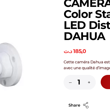
CAMERA 
Color St
LED Dis
DAHUA
د.ت
185,0
Cette caméra Dahua est 
avec une qualité d’image
Share