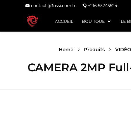
contact@3nssi.com.tn
+216 55245524
ACCUEIL
BOUTIQUE
LE 
Home
Produits
VIDÉO
CAMERA 2MP Full-