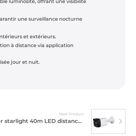
 luminosité, offrant une visibilité
arantir une surveillance nocturne
térieurs et extérieurs.
ion à distance via application
ée jour et nuit.
Next Product
CAMERA 2MP Full-color starlight 40m LED distance DAHUA