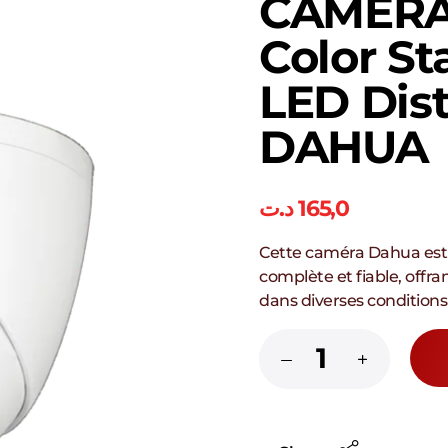
CAMERA 
Color St
LED Dis
DAHUA
د.ت
165,0
Cette caméra Dahua est 
complète et fiable, offr
dans diverses conditions 