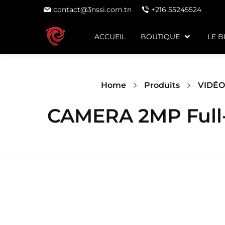
contact@3nssi.com.tn
+216 55245524
ACCUEIL
BOUTIQUE
LE 
Home
Produits
VIDÉO
CAMERA 2MP Full-