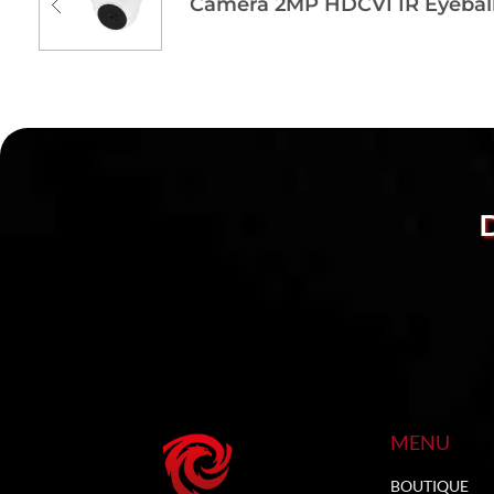
Camera 2MP HDCVI IR Eyeball
MENU
BOUTIQUE