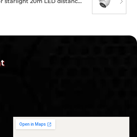
CAMERA 2MP Full-color starlight 20m LED distance DAHUA
t