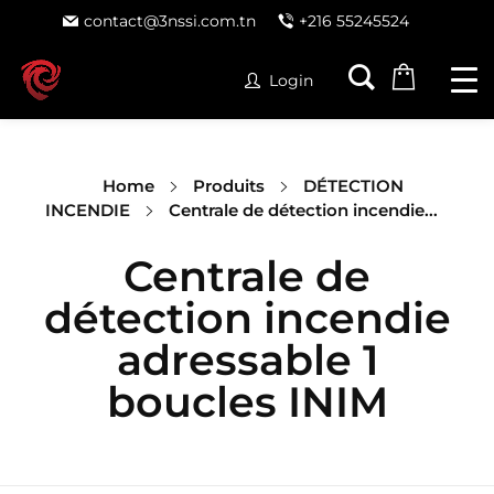
contact@3nssi.com.tn
+216 55245524
Login
Home
Produits
DÉTECTION
INCENDIE
Centrale de détection incendie...
Centrale de
détection incendie
adressable 1
boucles INIM