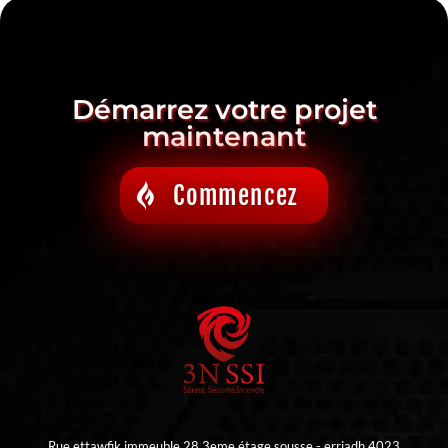
Démarrez votre projet
maintenant
Commencez
Rue ettawfik immeuble 28 3eme étage sousse - erriadh 4023