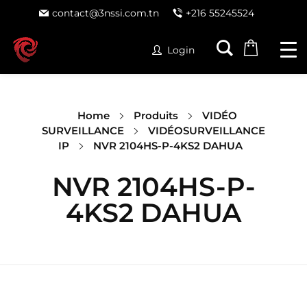
contact@3nssi.com.tn
+216 55245524
Login
Home
Produits
VIDÉO
SURVEILLANCE
VIDÉOSURVEILLANCE
IP
NVR 2104HS-P-4KS2 DAHUA
NVR 2104HS-P-
4KS2 DAHUA