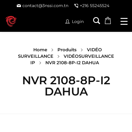
contact@3nssi.com.tn
+216 55245524
Login
Home
Produits
VIDÉO
SURVEILLANCE
VIDÉOSURVEILLANCE
IP
NVR 2108-8P-I2 DAHUA
NVR 2108-8P-I2
DAHUA