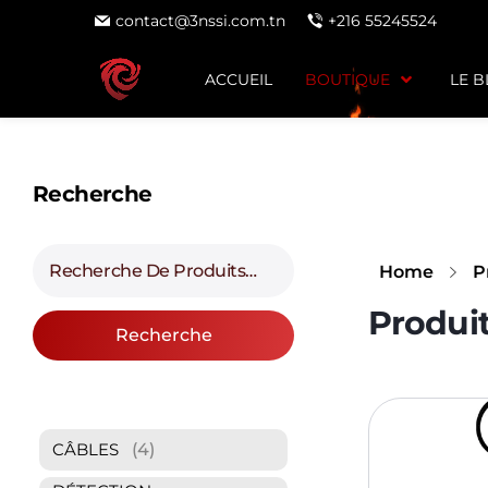
contact@3nssi.com.tn
+216 55245524
ACCUEIL
BOUTIQUE
LE 
Recherche
Home
P
Recherche
(4)
CÂBLES