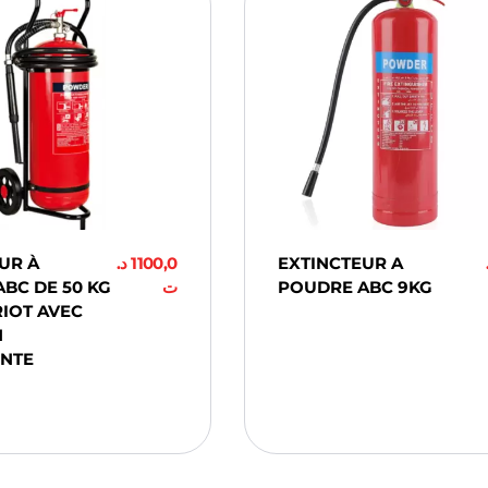
UR À
د.
1100,0
EXTINCTEUR A
BC DE 50 KG
ت
POUDRE ABC 9KG
IOT AVEC
Ajouter Au
N
Panier
NTE
ter Au
er