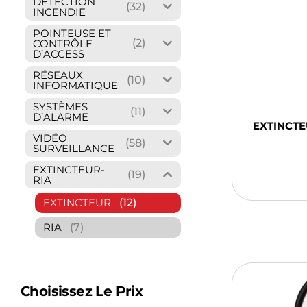
DÉTECTION
(32)
INCENDIE
POINTEUSE ET
(2)
CONTRÔLE
D’ACCESS
RÉSEAUX
(10)
INFORMATIQUE
SYSTÈMES
(11)
D’ALARME
EXTINCTE
VIDÉO
(58)
SURVEILLANCE
Ajou
Pani
EXTINCTEUR-
(19)
RIA
(12)
EXTINCTEUR
(7)
RIA
Choisissez Le Prix