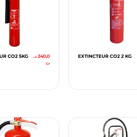
UR CO2 5KG
د.
240,0
EXTINCTEUR CO2 2 KG
ت
ter Au
Ajouter Au
er
Panier