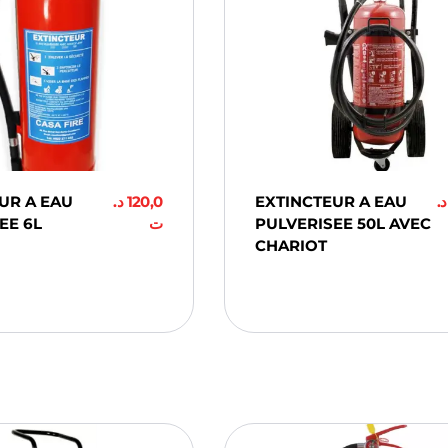
UR A EAU
د.
120,0
EXTINCTEUR A EAU
د.
EE 6L
ت
PULVERISEE 50L AVEC
CHARIOT
ter Au
er
Ajouter Au
Panier