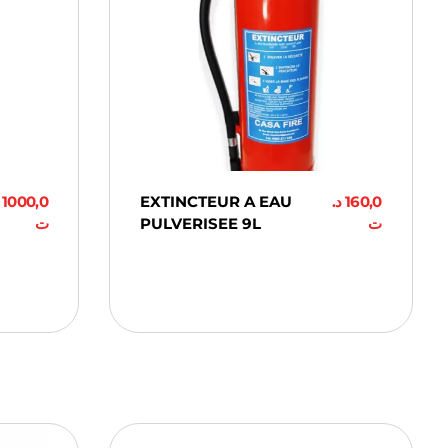
1000,0
EXTINCTEUR A EAU
د.
160,0
ت
PULVERISEE 9L
ت
Ajouter Au
Panier