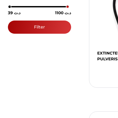
1100 د.ت
39 د.ت
Filter
EXTINCTE
PULVERIS
Ajou
Pani