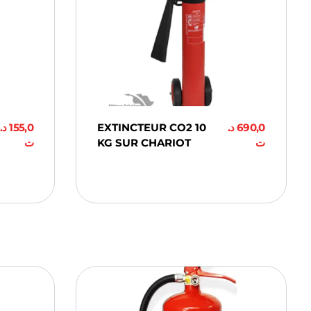
د.
155,0
EXTINCTEUR CO2 10
د.
690,0
ت
KG SUR CHARIOT
ت
Ajouter Au
Panier