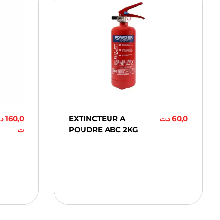
د.
160,0
EXTINCTEUR A
د.ت
60,0
ت
POUDRE ABC 2KG
Ajouter Au
Panier