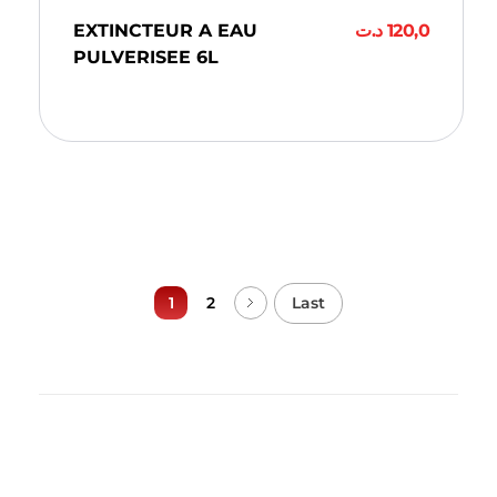
EXTINCTEUR A EAU
د.ت
120,0
PULVERISEE 6L
Ajouter Au Panier
Last
1
2