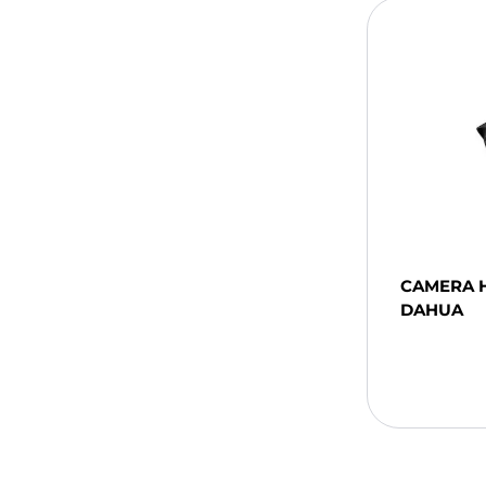
CAMERA 
DAHUA
Ajou
Pani