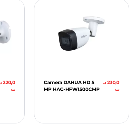
د.
220,0
Camera DAHUA HD 5
د.
230,0
ت
MP HAC-HFW1500CMP
ت
Ajouter Au
Panier