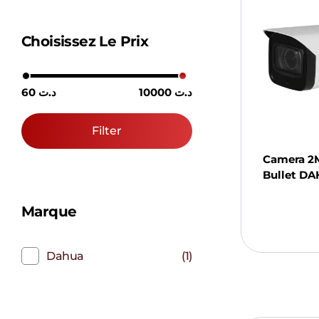
Choisissez Le Prix
10000 د.ت
60 د.ت
Filter
Camera 2
Bullet D
Ajou
Marque
Pani
Dahua
(1)