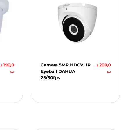
د.
190,0
Camera 5MP HDCVI IR
د.
200,0
ت
Eyeball DAHUA
ت
25/30fps
Ajouter Au
Panier