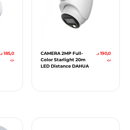
د.
185,0
CAMERA 2MP Full-
د.
190,0
ت
Color Starlight 20m
ت
LED Distance DAHUA
Ajouter Au
Panier