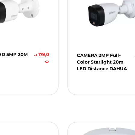
HD 5MP 20M
د.
179,0
CAMERA 2MP Full-
ت
Color Starlight 20m
LED Distance DAHUA
ter Au
er
Ajouter Au
Panier