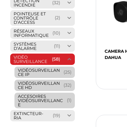
DÉTECTION
(32)
INCENDIE
POINTEUSE ET
(2)
CONTRÔLE
D’ACCESS
RÉSEAUX
(10)
INFORMATIQUE
SYSTÈMES
(11)
D’ALARME
CAMERA 
VIDÉO
DAHUA
(58)
SURVEILLANCE
Ajou
VIDÉOSURVEILLAN
(25)
Pani
CE IP
VIDÉOSURVEILLAN
(32)
CE HD
ACCESOIRES
(1)
VIDÉOSURVEILLANC
E
EXTINCTEUR-
(19)
RIA