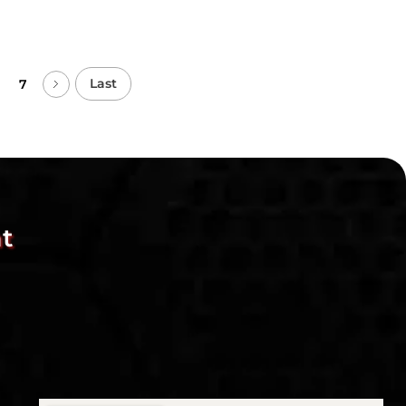
Last
7
t