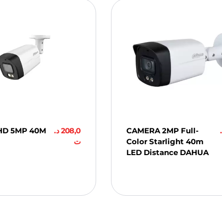
HD 5MP 40M
د.
208,0
CAMERA 2MP Full-
ت
Color Starlight 40m
LED Distance DAHUA
ter Au
er
Ajouter Au
Panier