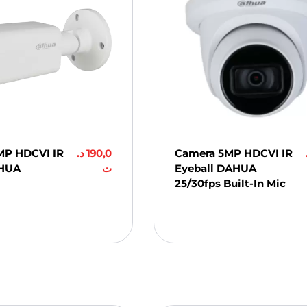
MP HDCVI IR
د.
190,0
Camera 5MP HDCVI IR
AHUA
ت
Eyeball DAHUA
25/30fps Built-In Mic
ter Au
er
Ajouter Au
Panier