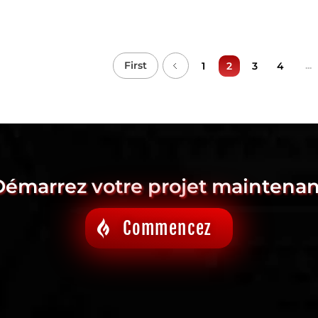
First
...
1
2
3
4
Démarrez votre projet maintenan
Commencez