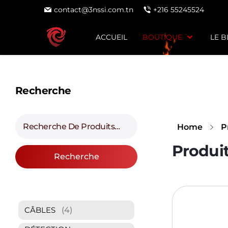
contact@3nssi.com.tn
+216 55245524
ACCUEIL
BOUTIQUE
LE 
Recherche
Home
P
Recherche
(4)
CÂBLES