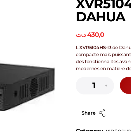
XVR5104
DAHUA
د.ت
430,0
L’
XVR5104HS-I3
de Dahua
compacte mais puissante
des fonctionnalités ava
modernes en matière de 
Share
Category