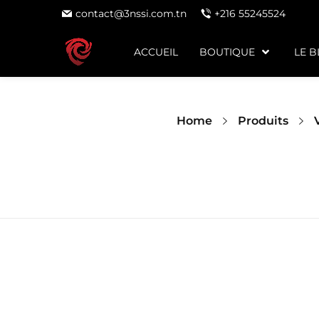
contact@3nssi.com.tn
+216 55245524
ACCUEIL
BOUTIQUE
LE 
Home
Produits